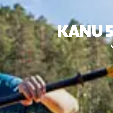
KANU 5/
V