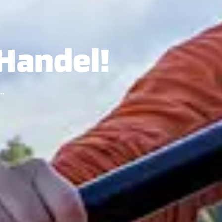
 Handel!
n…