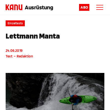
Ausrüstung
ABO
Einzeltests
Lettmann Manta
24.06.2019
Text
–
Redaktion