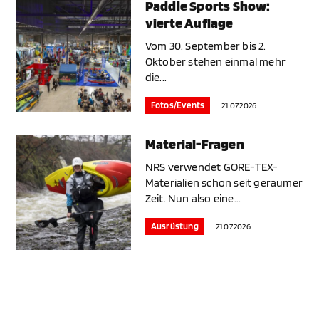
Paddle Sports Show:
vierte Auflage
Vom 30. September bis 2.
Oktober stehen einmal mehr
die...
Fotos/Events
21.07.2026
Material-Fragen
NRS verwendet GORE-TEX-
Materialien schon seit geraumer
Zeit. Nun also eine...
Ausrüstung
21.07.2026