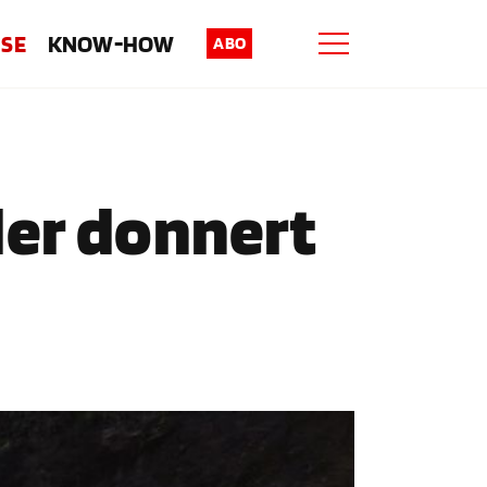
ISE
KNOW-HOW
ABO
der donnert