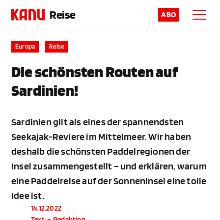
Reise
ABO
Europa
Reise
Die schönsten Routen auf
Sardinien!
Sardinien gilt als eines der spannendsten
Seekajak-Reviere im Mittelmeer. Wir haben
deshalb die schönsten Paddelregionen der
Insel zusammengestellt – und erklären, warum
eine Paddelreise auf der Sonneninsel eine tolle
Idee ist.
14.12.2022
Text
–
Redaktion