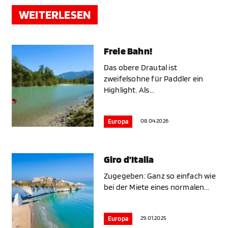
WEITERLESEN
Freie Bahn!
Das obere Drautal ist
zweifelsohne für Paddler ein
Highlight. Als...
08.04.2026
Europa
Giro d’Italia
Zugegeben: Ganz so einfach wie
bei der Miete eines normalen...
29.01.2025
Europa