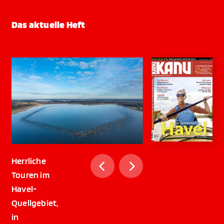
Das aktuelle Heft
Herrliche
Touren im
Havel-
Quellgebiet,
in