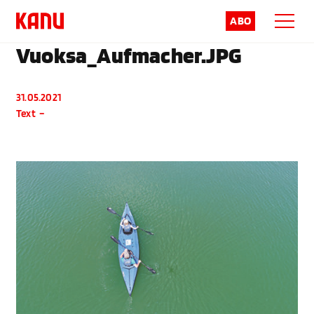
ABO
Vuoksa_Aufmacher.JPG
31.05.2021
Text
–