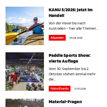
KANU 5/2026: jetzt im
Handel!
Von der Havel bis nach
Australien – hier alle Themen...
Allgemein
04.08.2026
Paddle Sports Show:
vierte Auflage
Vom 30. September bis 2.
Oktober stehen einmal mehr
die...
Fotos/Events
21.07.2026
Material-Fragen