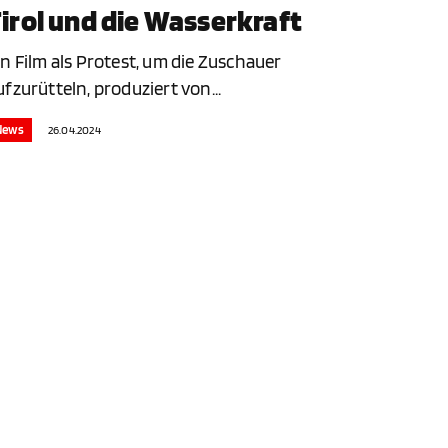
irol und die Wasserkraft
in Film als Protest, um die Zuschauer
ufzurütteln, produziert von...
News
26.04.2024