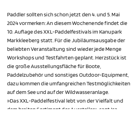
Paddler sollten sich schon jetzt den 4. und 5. Mai
2024 vormerken: An diesem Wochenende findet die
10. Auflage des XXL-Paddelfestivals im Kanupark
Markkleeberg statt. Für die Jubiläumsausgabe der
beliebten Veranstaltung sind wieder jede Menge
Workshops und Testfahrten geplant. Herzstück ist
die große Ausstellungsfläche für Boote,
Paddelzubehör und sonstiges Outdoor-Equipment,
dazu kommen die umfangreichen Testmöglichkeiten
auf dem See und auf der Wildwasseranlage.
»Das XXL-Paddelfestival lebt von der Vielfalt und
dem breiten Sortiment der Aussteller«, sagt Isa
Winter-Brand, die für den Deutschen Kanu-Verband
(DKV) für die Gesamtleitung der Veranstaltung
verantwortlich ist. »Wir freuen uns schon jetzt auf