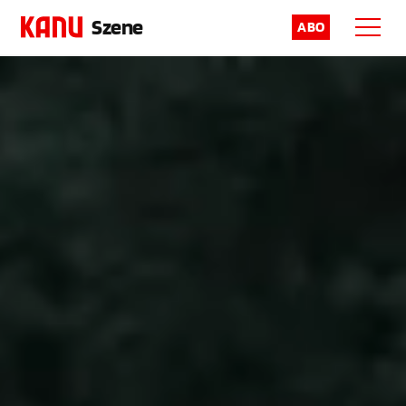
Szene
ABO