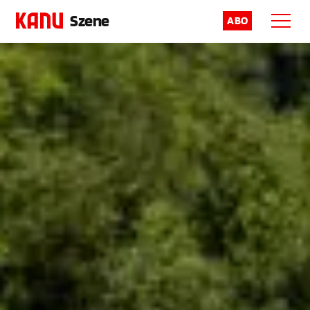
Szene
ABO