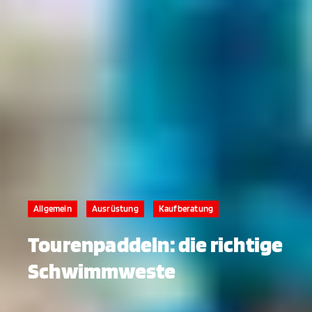
Allgemein
Ausrüstung
Kaufberatung
Tourenpaddeln: die richtige
Schwimmweste