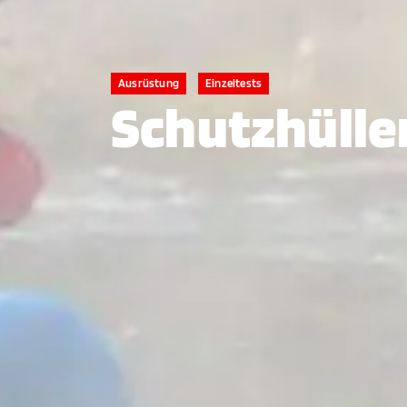
Ausrüstung
Einzeltests
Schutzhülle