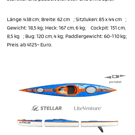
Länge: 438 cm; Breite: 62 cm ; Sitzluken: 85 x 44 cm ;
Gewicht: 18,5 kg; Heck: 167 cm, 6 kg; Cockpit: 151 cm,
8,5 kg ; Bug: 120 cm, 4 kg; Paddlergewicht: 60-110 kg;
Preis: ab 4125– Euro.