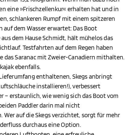
en eine »Frischzellenkur« erhalten hat und in
n, schlankeren Rumpf mit einem spitzeren
n auf dem Wasser erwartet: Das Boot
e aus dem Hause Schmidt, hält mühelos das
chtlauf. Testfahrten auf dem Regen haben
te das Saranac mit Zweier-Canadiern mithalten.
ajak ebenfalls.
m Lieferumfang enthaltenen, Skegs anbringt
tschläuche installieren!), verbessert
 – erstaunlich, wie wenig sich das Boot vom
beiden Paddler darin mal nicht
. Wer auf die Skegs verzichtet, sorgt für mehr
erfluss durchaus eine Option.
nderen Luftbooten, eine erfreuliche