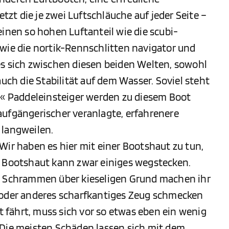
etzt die je zwei Luftschläuche auf jeder Seite –
einen so hohen Luftanteil wie die scubi-
 wie die nortik-Rennschlitten navigator und
es sich zwischen diesen beiden Welten, sowohl
auch die Stabilität auf dem Wasser. Soviel steht
ue« Paddeleinsteiger werden zu diesem Boot
aufgängerischer veranlagte, erfahrenere
 langweilen.
Wir haben es hier mit einer Bootshaut zu tun,
e Bootshaut kann zwar einiges wegstecken.
in Schrammen über kieseligen Grund machen ihr
 oder anderes scharfkantiges Zeug schmecken
ot fährt, muss sich vor so etwas eben ein wenig
 Die meisten Schäden lassen sich mit dem