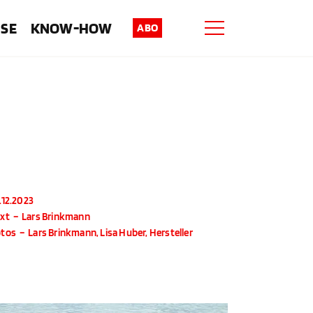
ISE
KNOW-HOW
ABO
.12.2023
xt
–
Lars Brinkmann
otos
–
Lars Brinkmann, Lisa Huber, Hersteller