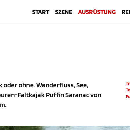
START
SZENE
AUSRÜSTUNG
RE
ck oder ohne. Wanderfluss, See,
19
Te
uren-Faltkajak Puffin Saranac von
F
em.