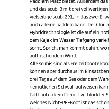
Paddlern Platz bietet. Außerdem das
und das scubi 3 mit drei vollwertigen
vielseitige scubi 2 XL, in das zwei E
auch alleine paddeln kann. Der Clou 
Hybridtechnologie ist die auf ein nö
dem Kajak im Wasser Tiefgang verleih
sorgt. Sprich, man kommt dahin, wo
auffrischendem Wind.
Alle scubis sind als Freizeitboote ko
können aber durchaus im Einsatzberei
drei Tage auf dem See oder dem Wand
gemütlichen Schwall aufweisen kann
Faltbooten kein Freund verblockter S
welches Nicht-PE-Boot ist das schon