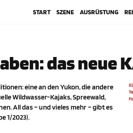
START
SZENE
AUSRÜSTUNG
RE
 haben: das neue 
itionen: eine an den Yukon, die andere
02
Te
uelle Wildwasser-Kajaks, Spreewald,
F
en. All das – und vieles mehr – gibt es
e 1/2023).