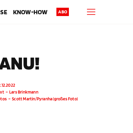
ISE
KNOW-HOW
ABO
KANU!
.12.2022
xt
–
Lars Brinkmann
otos
–
Scott Martin/Pyranha (großes Foto)