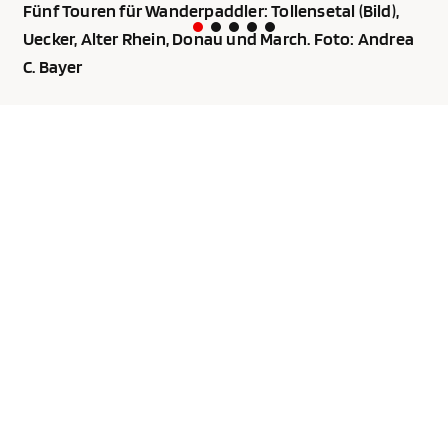
Fünf Touren für Wanderpaddler: Tollensetal (Bild),
Uecker, Alter Rhein, Donau und March. Foto: Andrea
C. Bayer
Unser Sonderheft zum Saisonstart ist ab 5. Mai im
Handel. Und hier zu haben:
https://shop.jahr-
media.de/de_DE/einzelhefte/kanu-magazin-
spezial-01-2026/2182426.html